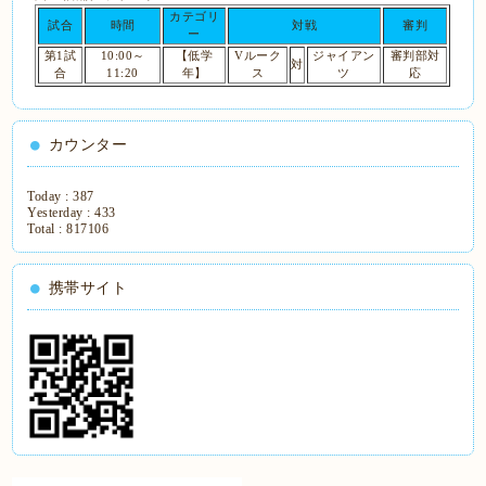
カテゴリ
試合
時間
対戦
審判
ー
第1試
10:00～
【低学
Vルーク
ジャイアン
審判部対
対
合
11:20
年】
ス
ツ
応
カウンター
Today :
387
Yesterday :
433
Total :
817106
携帯サイト