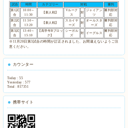
試合
時間
カテゴリー
対戦
審判
第1試
10:00～
Vルーク
ジャイアン
審判部対
【新人戦】
対
合
11:30
ス
ツ
応
第2試
11:50～
スカイヤ
オールスタ
審判部対
【新人戦】
対
合
13:20
ーズ
ーズ
応
第3試
13:40～
【高学年Bブロッ
シーガル
審判部対
対
イーグルス
合
15:10
ク】
ズ
応
※11月20日第3試合の時間が訂正されました、お間違えないようご注
意ください。
カウンター
Today :
55
Yesterday :
577
Total :
817351
携帯サイト