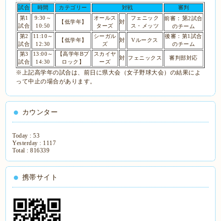
試合
時間
カテゴリー
対戦
審判
：第
第1
9:30～
オールス
フェニック
前審
2
試合
【低学年】
対
試合
10:50
ターズ
ス・メッツ
のチーム
第2
11:10～
シーガル
後審：第1試合
【低学年】
対
Vルークス
試合
12:30
ズ
のチーム
第3
13:00～
【高学年Bブ
スカイヤ
対
フェニックス
審判部対応
試合
14:30
ロック】
ーズ
※上記高学年の試合は、前日に県大会（女子野球大会）の結果によ
って中止の場合があります。
カウンター
Today :
53
Yesterday :
1117
Total :
816339
携帯サイト