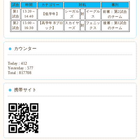
試合
時間
カテゴリー
対戦
審判
：第
第1
13:20～
シーガル
イーグル
前審
2
試合
【低学年】
対
試合
14:40
ズ
ス
のチーム
第2
15:00～
【高学年 Bブロ
スカイヤ
フェニッ
後審：第1試合
対
試合
16:30
ック】
ーズ
クス
のチーム
カウンター
Today :
412
Yesterday :
577
Total :
817708
携帯サイト