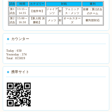
試合
時間
カテゴリー
対戦
審判
：第
第1
13:15～
ジャイア
フェニック
前審
2
試合
【低学年】
対
試合
14:35
ンツ
ス・メッツ
のチーム
第2
15:00～
【新人戦 決
オールスター
メッツ
対
審判部対応
試合
16:30
勝戦】
ズ
カウンター
Today :
650
Yesterday :
374
Total :
815819
携帯サイト