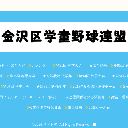
らせ ・ 試合予定
カレンダー
第95回 春季大会 ★試合結果
第95回
戦
第95回 春季大会 ★対戦状況 低学年
第94回 秋季大会 ★試合結
第94回 秋季大会 ★対戦状況 低学年
2025年度金沢区選抜チーム
女子
用フォルダ （KJBLﾆｭｰｽPDF版等） ★連盟関係者のみ閲覧可
総会・理
金沢区学童野球連盟
事業計画
お問い合わせ
©2026
サイト名
. All Rights Reserved.