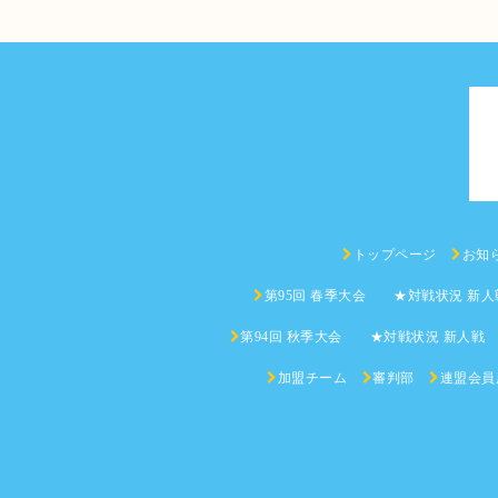
トップページ
お知
第95回 春季大会 ★対戦状況 新人
第94回 秋季大会 ★対戦状況 新人戦
加盟チーム
審判部
連盟会員