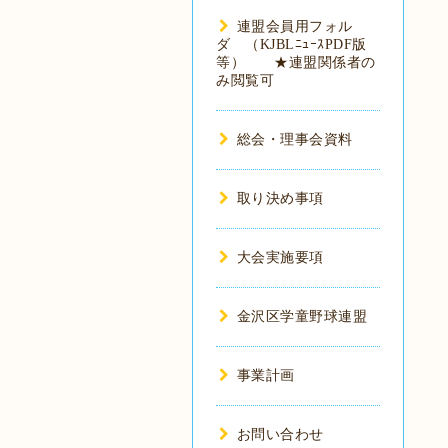
連盟会員用フォル
ダ （KJBLﾆｭｰｽPDF版
等） ★連盟関係者の
み閲覧可
総会・理事会資料
取り決め事項
大会実施要項
金沢区学童野球連盟
事業計画
お問い合わせ