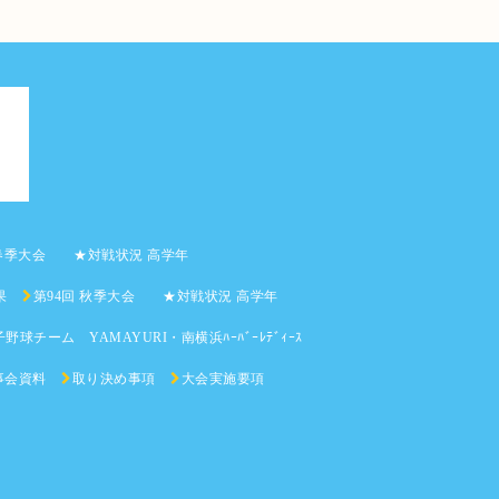
 春季大会 ★対戦状況 高学年
果
第94回 秋季大会 ★対戦状況 高学年
野球チーム YAMAYURI・南横浜ﾊｰﾊﾞｰﾚﾃﾞｨｰｽ
事会資料
取り決め事項
大会実施要項