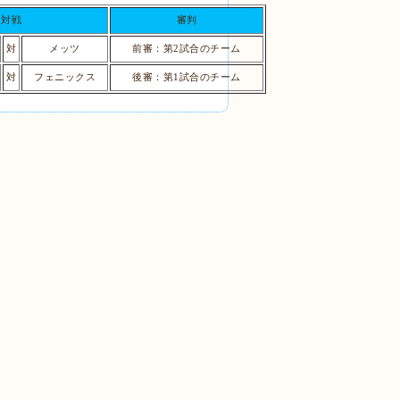
対戦
審判
対
メッツ
前審：第2試合のチーム
対
フェニックス
後審：第1試合のチーム