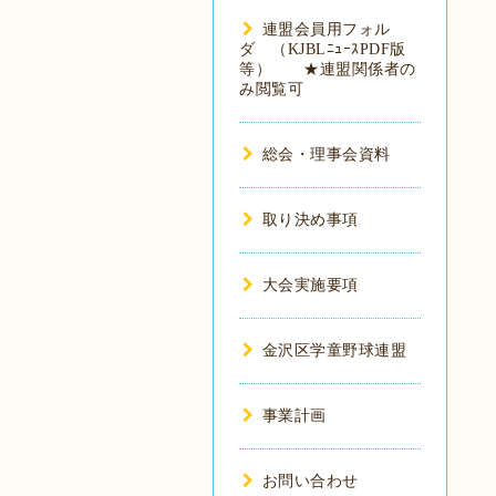
連盟会員用フォル
ダ （KJBLﾆｭｰｽPDF版
等） ★連盟関係者の
み閲覧可
総会・理事会資料
取り決め事項
大会実施要項
金沢区学童野球連盟
事業計画
お問い合わせ