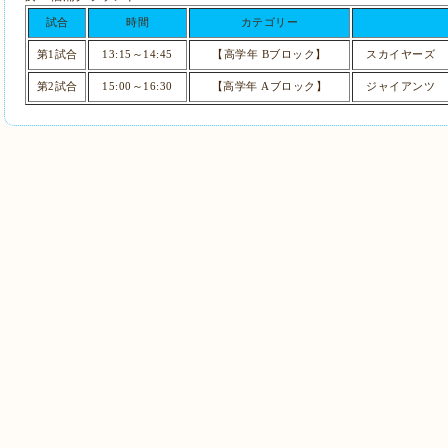
試合
時間
カテゴリー
第1試合
13:15～14:45
【高学年 Bブロック】
スカイヤーズ
第2試合
15:00～16:30
【
高学年 Aブロック】
ジャイアンツ