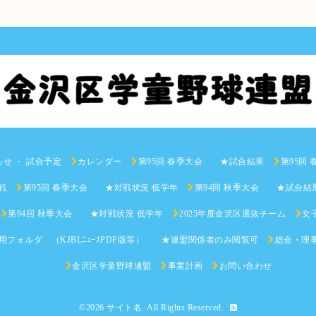
らせ ・ 試合予定
カレンダー
第95回 春季大会 ★試合結果
第95回
戦
第95回 春季大会 ★対戦状況 低学年
第94回 秋季大会 ★試合結
第94回 秋季大会 ★対戦状況 低学年
2025年度金沢区選抜チーム
女子
用フォルダ （KJBLﾆｭｰｽPDF版等） ★連盟関係者のみ閲覧可
総会・理
金沢区学童野球連盟
事業計画
お問い合わせ
©2026
サイト名
. All Rights Reserved.