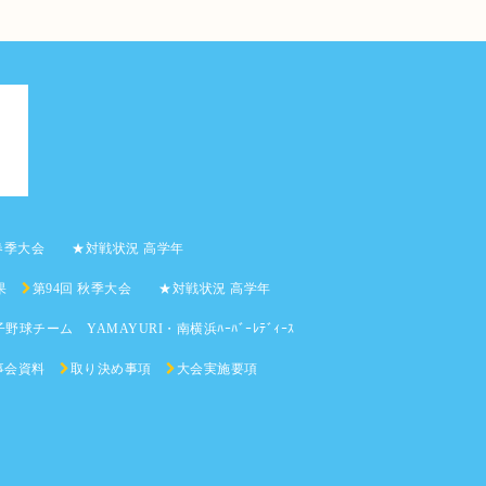
 春季大会 ★対戦状況 高学年
果
第94回 秋季大会 ★対戦状況 高学年
野球チーム YAMAYURI・南横浜ﾊｰﾊﾞｰﾚﾃﾞｨｰｽ
事会資料
取り決め事項
大会実施要項