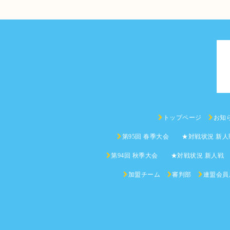
トップページ
お知
第95回 春季大会 ★対戦状況 新人
第94回 秋季大会 ★対戦状況 新人戦
加盟チーム
審判部
連盟会員