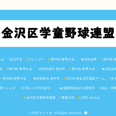
らせ ・ 試合予定
カレンダー
第95回 春季大会 ★試合結果
第95回
戦
第95回 春季大会 ★対戦状況 低学年
第94回 秋季大会 ★試合結
第94回 秋季大会 ★対戦状況 低学年
2025年度金沢区選抜チーム
女子
用フォルダ （KJBLﾆｭｰｽPDF版等） ★連盟関係者のみ閲覧可
総会・理
金沢区学童野球連盟
事業計画
お問い合わせ
©2026
サイト名
. All Rights Reserved.