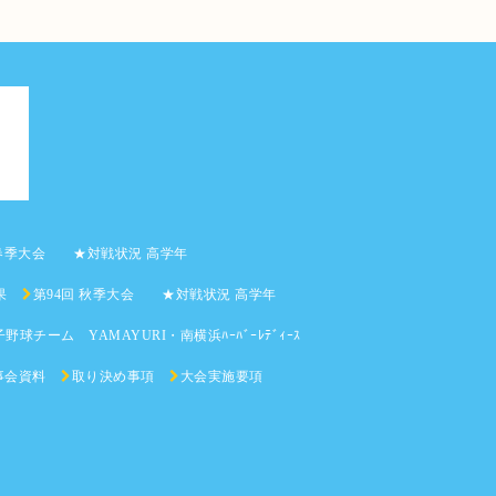
 春季大会 ★対戦状況 高学年
果
第94回 秋季大会 ★対戦状況 高学年
野球チーム YAMAYURI・南横浜ﾊｰﾊﾞｰﾚﾃﾞｨｰｽ
事会資料
取り決め事項
大会実施要項