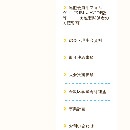
連盟会員用フォル
ダ （KJBLﾆｭｰｽPDF版
等） ★連盟関係者の
み閲覧可
総会・理事会資料
取り決め事項
大会実施要項
金沢区学童野球連盟
事業計画
お問い合わせ