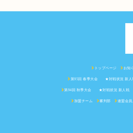
トップページ
お知
第95回 春季大会 ★対戦状況 新人
第94回 秋季大会 ★対戦状況 新人戦
加盟チーム
審判部
連盟会員