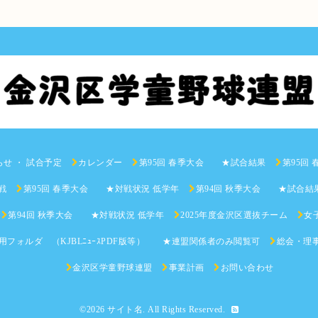
らせ ・ 試合予定
カレンダー
第95回 春季大会 ★試合結果
第95回
戦
第95回 春季大会 ★対戦状況 低学年
第94回 秋季大会 ★試合結
第94回 秋季大会 ★対戦状況 低学年
2025年度金沢区選抜チーム
女子
用フォルダ （KJBLﾆｭｰｽPDF版等） ★連盟関係者のみ閲覧可
総会・理
金沢区学童野球連盟
事業計画
お問い合わせ
©2026
サイト名
. All Rights Reserved.