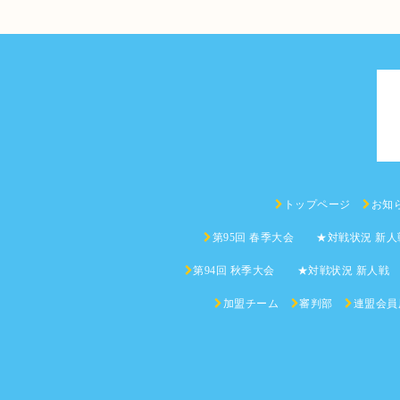
トップページ
お知
第95回 春季大会 ★対戦状況 新人
第94回 秋季大会 ★対戦状況 新人戦
加盟チーム
審判部
連盟会員