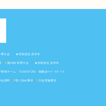
 春季大会 ★対戦状況 高学年
果
第94回 秋季大会 ★対戦状況 高学年
野球チーム YAMAYURI・南横浜ﾊｰﾊﾞｰﾚﾃﾞｨｰｽ
事会資料
取り決め事項
大会実施要項