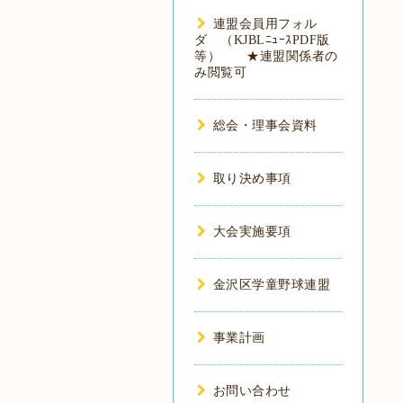
連盟会員用フォル
ダ （KJBLﾆｭｰｽPDF版
等） ★連盟関係者の
み閲覧可
総会・理事会資料
取り決め事項
大会実施要項
金沢区学童野球連盟
事業計画
お問い合わせ