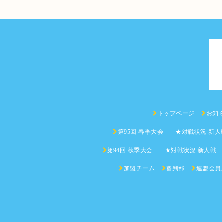
トップページ
お知
第95回 春季大会 ★対戦状況 新人
第94回 秋季大会 ★対戦状況 新人戦
加盟チーム
審判部
連盟会員