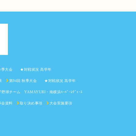
 春季大会 ★対戦状況 高学年
果
第94回 秋季大会 ★対戦状況 高学年
野球チーム YAMAYURI・南横浜ﾊｰﾊﾞｰﾚﾃﾞｨｰｽ
事会資料
取り決め事項
大会実施要項