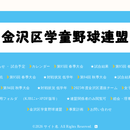
らせ ・ 試合予定
カレンダー
第95回 春季大会 ★試合結果
第95回
戦
第95回 春季大会 ★対戦状況 低学年
第94回 秋季大会 ★試合結
第94回 秋季大会 ★対戦状況 低学年
2025年度金沢区選抜チーム
女子
用フォルダ （KJBLﾆｭｰｽPDF版等） ★連盟関係者のみ閲覧可
総会・理
金沢区学童野球連盟
事業計画
お問い合わせ
©2026
サイト名
. All Rights Reserved.