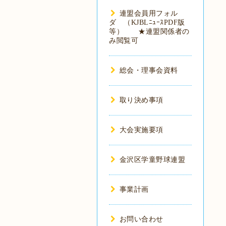
連盟会員用フォル
ダ （KJBLﾆｭｰｽPDF版
等） ★連盟関係者の
み閲覧可
総会・理事会資料
取り決め事項
大会実施要項
金沢区学童野球連盟
事業計画
お問い合わせ