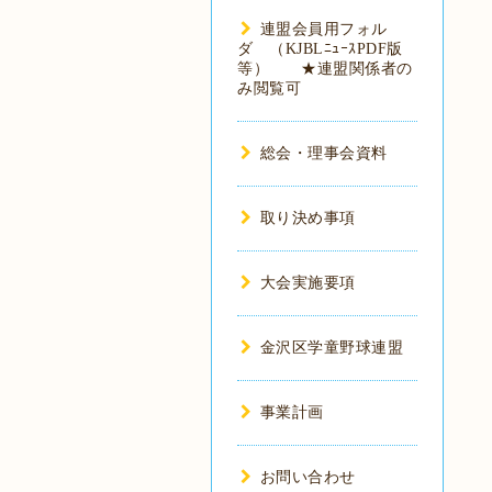
連盟会員用フォル
ダ （KJBLﾆｭｰｽPDF版
等） ★連盟関係者の
み閲覧可
総会・理事会資料
取り決め事項
大会実施要項
金沢区学童野球連盟
事業計画
お問い合わせ