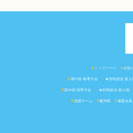
トップページ
お知
第95回 春季大会 ★対戦状況 新人
第94回 秋季大会 ★対戦状況 新人戦
加盟チーム
審判部
連盟会員