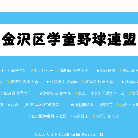
らせ ・ 試合予定
カレンダー
第95回 春季大会 ★試合結果
第95回
戦
第95回 春季大会 ★対戦状況 低学年
第94回 秋季大会 ★試合結
第94回 秋季大会 ★対戦状況 低学年
2025年度金沢区選抜チーム
女子
用フォルダ （KJBLﾆｭｰｽPDF版等） ★連盟関係者のみ閲覧可
総会・理
金沢区学童野球連盟
事業計画
お問い合わせ
©2026
サイト名
. All Rights Reserved.