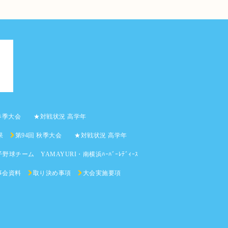
 春季大会 ★対戦状況 高学年
果
第94回 秋季大会 ★対戦状況 高学年
野球チーム YAMAYURI・南横浜ﾊｰﾊﾞｰﾚﾃﾞｨｰｽ
事会資料
取り決め事項
大会実施要項