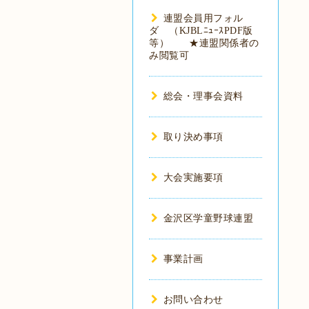
連盟会員用フォル
ダ （KJBLﾆｭｰｽPDF版
等） ★連盟関係者の
み閲覧可
総会・理事会資料
取り決め事項
大会実施要項
金沢区学童野球連盟
事業計画
お問い合わせ