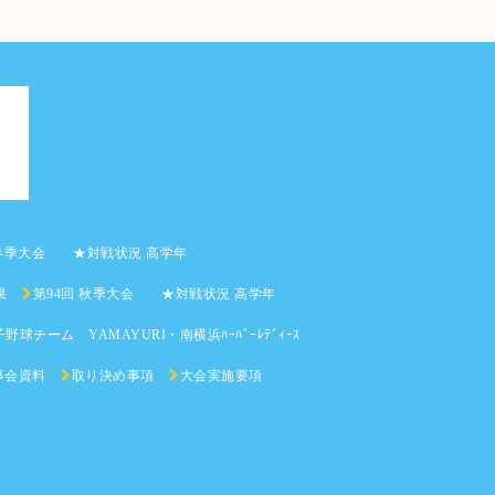
 春季大会 ★対戦状況 高学年
果
第94回 秋季大会 ★対戦状況 高学年
野球チーム YAMAYURI・南横浜ﾊｰﾊﾞｰﾚﾃﾞｨｰｽ
事会資料
取り決め事項
大会実施要項