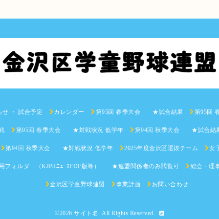
らせ ・ 試合予定
カレンダー
第95回 春季大会 ★試合結果
第95回
戦
第95回 春季大会 ★対戦状況 低学年
第94回 秋季大会 ★試合結
第94回 秋季大会 ★対戦状況 低学年
2025年度金沢区選抜チーム
女子
用フォルダ （KJBLﾆｭｰｽPDF版等） ★連盟関係者のみ閲覧可
総会・理
金沢区学童野球連盟
事業計画
お問い合わせ
©2026
サイト名
. All Rights Reserved.