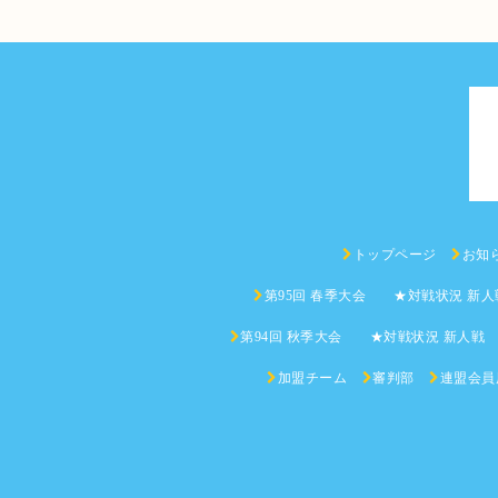
トップページ
お知
第95回 春季大会 ★対戦状況 新人
第94回 秋季大会 ★対戦状況 新人戦
加盟チーム
審判部
連盟会員