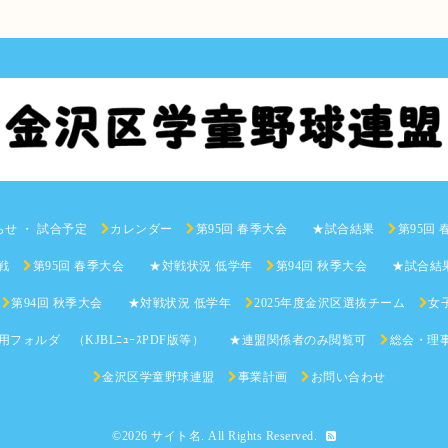
らせ ・ 試合予定
カレンダー
第95回 春季大会 ★試合結果
第95回
戦
第95回 春季大会 ★対戦状況 低学年
第94回 秋季大会 ★試合結
第94回 秋季大会 ★対戦状況 低学年
2025年度金沢区選抜チーム
女子
用フォルダ （KJBLﾆｭｰｽPDF版等） ★連盟関係者のみ閲覧可
総会・理
金沢区学童野球連盟
事業計画
お問い合わせ
©2026
サイト名
. All Rights Reserved.