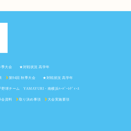
 春季大会 ★対戦状況 高学年
果
第94回 秋季大会 ★対戦状況 高学年
野球チーム YAMAYURI・南横浜ﾊｰﾊﾞｰﾚﾃﾞｨｰｽ
事会資料
取り決め事項
大会実施要項