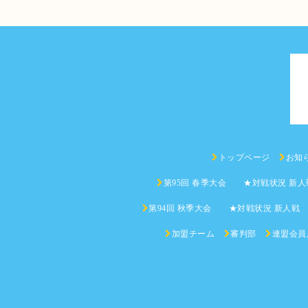
トップページ
お知
第95回 春季大会 ★対戦状況 新人
第94回 秋季大会 ★対戦状況 新人戦
加盟チーム
審判部
連盟会員