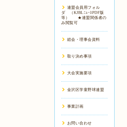
連盟会員用フォル
ダ （KJBLﾆｭｰｽPDF版
等） ★連盟関係者の
み閲覧可
総会・理事会資料
取り決め事項
大会実施要項
金沢区学童野球連盟
事業計画
お問い合わせ