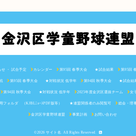
らせ ・ 試合予定
カレンダー
第95回 春季大会 ★試合結果
第95回
戦
第95回 春季大会 ★対戦状況 低学年
第94回 秋季大会 ★試合結
第94回 秋季大会 ★対戦状況 低学年
2025年度金沢区選抜チーム
女子
用フォルダ （KJBLﾆｭｰｽPDF版等） ★連盟関係者のみ閲覧可
総会・理
金沢区学童野球連盟
事業計画
お問い合わせ
©2026
サイト名
. All Rights Reserved.