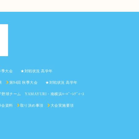
 春季大会 ★対戦状況 高学年
果
第94回 秋季大会 ★対戦状況 高学年
野球チーム YAMAYURI・南横浜ﾊｰﾊﾞｰﾚﾃﾞｨｰｽ
事会資料
取り決め事項
大会実施要項