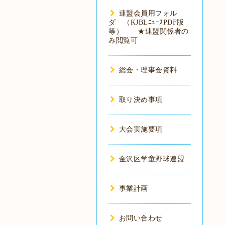
連盟会員用フォル
ダ （KJBLﾆｭｰｽPDF版
等） ★連盟関係者の
み閲覧可
総会・理事会資料
取り決め事項
大会実施要項
金沢区学童野球連盟
事業計画
お問い合わせ