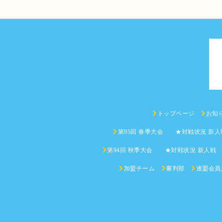
トップページ
お知
第95回 春季大会 ★対戦状況 新人
第94回 秋季大会 ★対戦状況 新人戦
加盟チーム
審判部
連盟会員