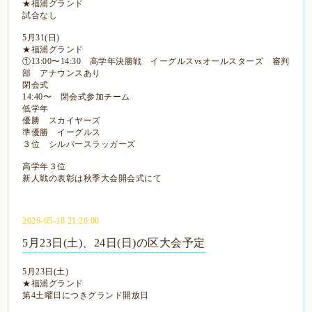
★福浦グランド
試合なし
5月31(日)
★福浦グランド
①13:00〜14:30 高学年決勝戦 イーグルスvsオールスターズ 審判
部 アナウンスあり
閉会式
14:40〜 閉会式参加チーム
低学年
優勝 スカイヤーズ
準優勝 イーグルス
３位 シルバースラッガーズ
高学年３位
新人戦の表彰は秋季大会開会式にて
2026-05-18 21:26:00
5月23日(土)、24日(日)の区大会予定
5月23日(土)
★福浦グランド
第4土曜日につきグランド開放日