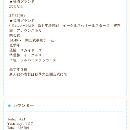
★福浦グランド
試合なし
5月31(日)
★福浦グランド
①13:00〜14:30 高学年決勝戦 イーグルスvsオールスターズ 審判
部 アナウンスあり
閉会式
14:40〜 閉会式参加チーム
低学年
優勝 スカイヤーズ
準優勝 イーグルス
３位 シルバースラッガーズ
高学年３位
新人戦の表彰は秋季大会開会式にて
カウンター
Today :
423
Yesterday :
1117
Total :
816709