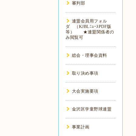
審判部
連盟会員用フォル
ダ （KJBLﾆｭｰｽPDF版
等） ★連盟関係者の
み閲覧可
総会・理事会資料
取り決め事項
大会実施要項
金沢区学童野球連盟
事業計画