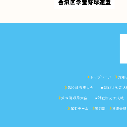
トップページ
お知
第95回 春季大会 ★対戦状況 新人
第94回 秋季大会 ★対戦状況 新人戦
加盟チーム
審判部
連盟会員