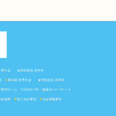
 春季大会 ★対戦状況 高学年
果
第94回 秋季大会 ★対戦状況 高学年
野球チーム YAMAYURI・南横浜ﾊｰﾊﾞｰﾚﾃﾞｨｰｽ
事会資料
取り決め事項
大会実施要項