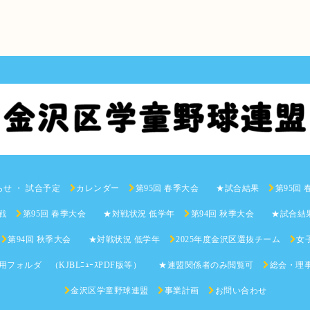
らせ ・ 試合予定
カレンダー
第95回 春季大会 ★試合結果
第95回
戦
第95回 春季大会 ★対戦状況 低学年
第94回 秋季大会 ★試合結
第94回 秋季大会 ★対戦状況 低学年
2025年度金沢区選抜チーム
女子
用フォルダ （KJBLﾆｭｰｽPDF版等） ★連盟関係者のみ閲覧可
総会・理
金沢区学童野球連盟
事業計画
お問い合わせ