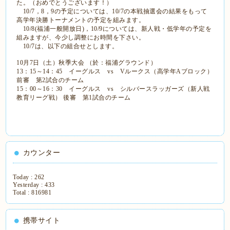
た。（おめでとうございます！）
10/7，8，9の予定については、10/7の本戦抽選会の結果をもって
高学年決勝トーナメントの予定を組みます。
10/8(福浦一般開放日)，10/9については、新人戦・低学年の予定を
組みますが、今少し調整にお時間を下さい。
10/7は、以下の組合せとします。
10月7日（土）秋季大会 （於：福浦グラウンド）
13：15～14：45 イーグルス vs Vルークス（高学年Aブロック）
前審 第2試合のチーム
15：00～16：30 イーグルス vs シルバースラッガーズ（新人戦
教育リーグ戦） 後審 第1試合のチーム
カウンター
Today :
262
Yesterday :
433
Total :
816981
携帯サイト