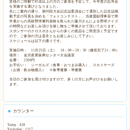
皆様のご理解で85名以上の方のご参加を予定して、今年度の忘年会
を実施する運びとなりました。
先にご案内の通り、第90回大会記念誌委員会にて選別した記念誌掲
載予定の写真を決める「フォトコンテスト」、当連盟副理事長で県
学童からの高校野球審判資格を取られた藤川さんによる野球クイズ
の時間などお楽しみ頂ける催し物をご準備させて頂いております。
スポンサーのクロスポさんからの多くの賞品をご用意頂く予定です
ので、ご参加の方は是非ともお楽しみにして下さい。
スケジュールは以下の通りです。
実施日時： 11月25日（土） 18：00～20：30（撤収完了21：00）
場所： 金沢産業振興センター大会議室
会費： 2500円
お手伝い： シーガルズ（食事・おつまみ購入）、スカイヤーズ
（お酒・飲み物購入） ※春季優勝・準優勝
当日のご参加も受け付けますので、多くの方にお声がけをお願いし
ます。
カウンター
Today :
429
Yesterday :
1117