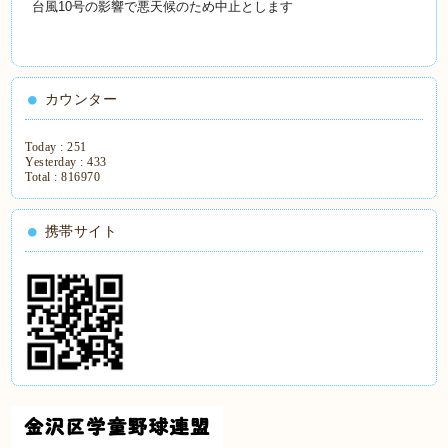
台風10号の影響で悪天候のため中止とします
カウンター
Today :
251
Yesterday :
433
Total :
816970
携帯サイト