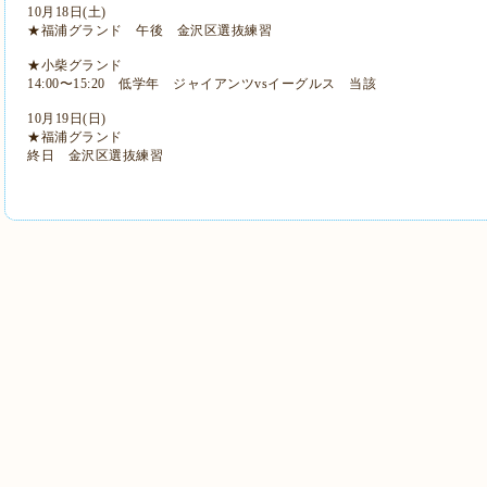
10月18日(土)
★福浦グランド 午後 金沢区選抜練習
★小柴グランド
14:00〜15:20 低学年 ジャイアンツvsイーグルス 当該
10月19日(日)
★福浦グランド
終日 金沢区選抜練習