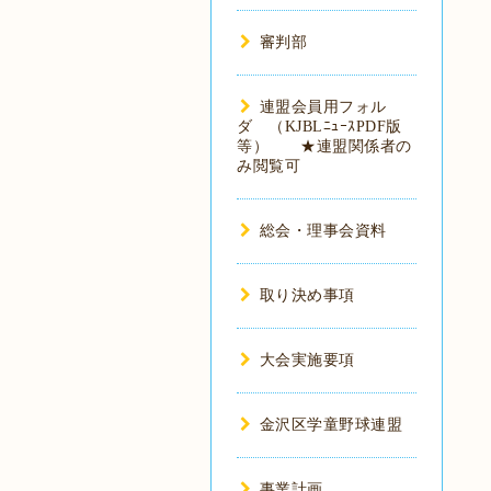
審判部
連盟会員用フォル
ダ （KJBLﾆｭｰｽPDF版
等） ★連盟関係者の
み閲覧可
総会・理事会資料
取り決め事項
大会実施要項
金沢区学童野球連盟
事業計画