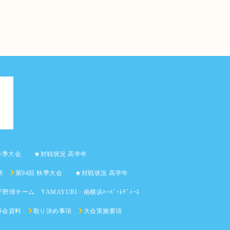
 春季大会 ★対戦状況 高学年
果
第94回 秋季大会 ★対戦状況 高学年
野球チーム YAMAYURI・南横浜ﾊｰﾊﾞｰﾚﾃﾞｨｰｽ
事会資料
取り決め事項
大会実施要項