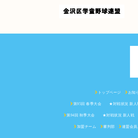
トップページ
お知
第95回 春季大会 ★対戦状況 新人
第94回 秋季大会 ★対戦状況 新人戦
加盟チーム
審判部
連盟会員