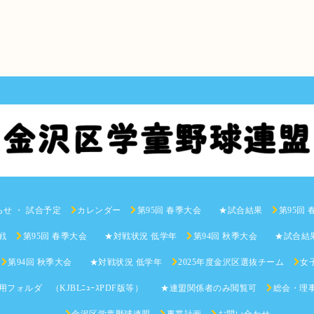
らせ ・ 試合予定
カレンダー
第95回 春季大会 ★試合結果
第95回
戦
第95回 春季大会 ★対戦状況 低学年
第94回 秋季大会 ★試合結
第94回 秋季大会 ★対戦状況 低学年
2025年度金沢区選抜チーム
女子
用フォルダ （KJBLﾆｭｰｽPDF版等） ★連盟関係者のみ閲覧可
総会・理
金沢区学童野球連盟
事業計画
お問い合わせ