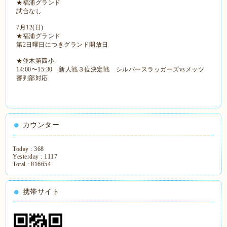
★福浦グランド
試合なし
7月12(日)
★福浦グランド
第2日曜日につきグランド開放日
★並木第四小
14:00〜15:30 新人戦３位決定戦 シルバースラッガーズvsメッツ
審判部対応
カウンター
Today :
368
Yesterday :
1117
Total :
816654
携帯サイト